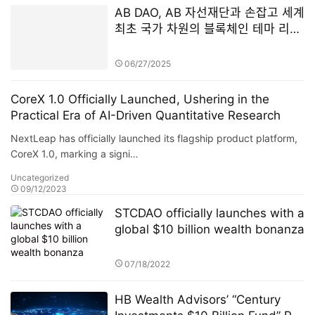
AB DAO, AB 자선재단과 손잡고 세계
최초 국가 차원의 블록체인 테마 리조
트 설립
06/27/2025
CoreX 1.0 Officially Launched, Ushering in the
Practical Era of AI-Driven Quantitative Research
NextLeap has officially launched its flagship product platform,
CoreX 1.0, marking a signi…
Uncategorized
09/12/2023
STCDAO officially launches with a
global $10 billion wealth bonanza
07/18/2022
HB Wealth Advisors’ “Century