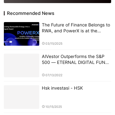
Recommended News
The Future of Finance Belongs to
RWA, and PowerX is at the
Forefront
03/15/2025
AIVestor Outperforms the S&P
500 — ETERNAL DIGITAL FUND
Achieves 28.3% Annualized
Return, Leading a New Era of AI-
07/13/2022
Driven Asset Management
Hsk investasi - HSK
10/15/2025