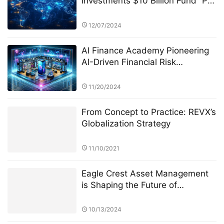
Investments $10 Billion Fund” PK
Competition: A Deep Dive into
the Dynamics of the Fund Market
12/07/2024
AI Finance Academy Pioneering
AI-Driven Financial Risk
Management through Research
and Education
11/20/2024
From Concept to Practice: REVX’s
Globalization Strategy
11/10/2021
Eagle Crest Asset Management
is Shaping the Future of
Investment under Ridel Bosco
Castillo's Leadership
10/13/2024